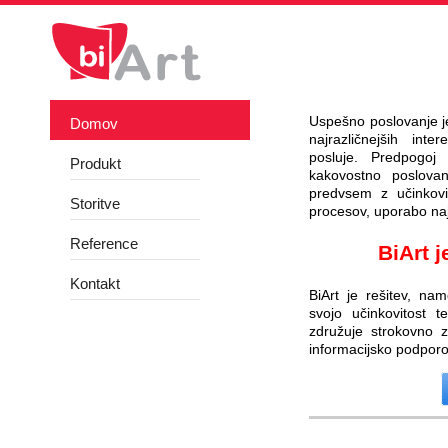
Uspešno poslovanje j
Domov
najrazličnejših inte
posluje. Predpogoj
Produkt
kakovostno poslovan
predvsem z učinkovit
Storitve
procesov, uporabo najb
Reference
BiArt j
Kontakt
BiArt je rešitev, nam
svojo učinkovitost t
združuje strokovno z
informacijsko podporo