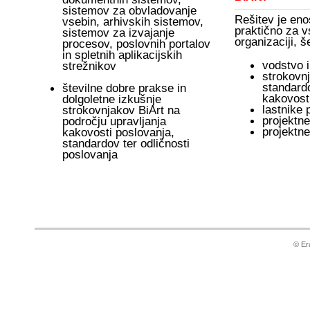
sistemov za obvladovanje
Rešitev je eno
vsebin, arhivskih sistemov,
praktično za 
sistemov za izvajanje
organizaciji, 
procesov, poslovnih portalov
in spletnih aplikacijskih
vodstvo i
strežnikov
strokovn
standardo
številne dobre prakse in
kakovost
dolgoletne izkušnje
lastnike
strokovnjakov BiArt na
projektn
področju upravljanja
projektn
kakovosti poslovanja,
standardov ter odličnosti
poslovanja
© Era