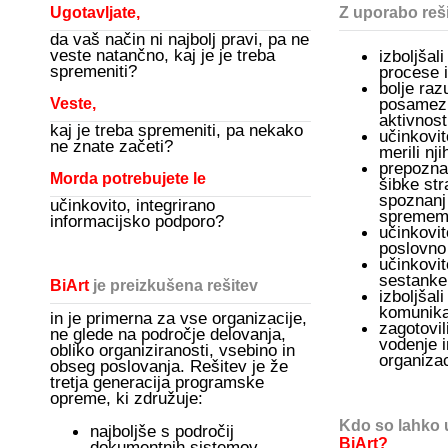
Ugotavljate,
Z uporabo reš
da vaš način ni najbolj pravi, pa ne
veste natančno, kaj je je treba
izboljšal
spremeniti?
procese 
bolje ra
posamezn
Veste,
aktivnost
kaj je treba spremeniti, pa nekako
učinkovit
ne znate začeti?
merili nj
prepozna
Morda potrebujete le
šibke str
spoznanj 
učinkovito, integrirano
spremem
informacijsko podporo?
učinkovit
poslovno
učinkovito
sestanke
BiArt
je preizkušena rešitev
izboljšali
komunikac
in je primerna
za vse organizacije,
zagotovil
ne glede na področje delovanja,
vodenje i
obliko organiziranosti, vsebino in
organizac
obseg poslovanja. Rešitev je
že
tretja generacija programske
opreme, ki združuje:
Kdo so lahko 
najboljše s področij
BiArt?
dokumentnih sistemov,